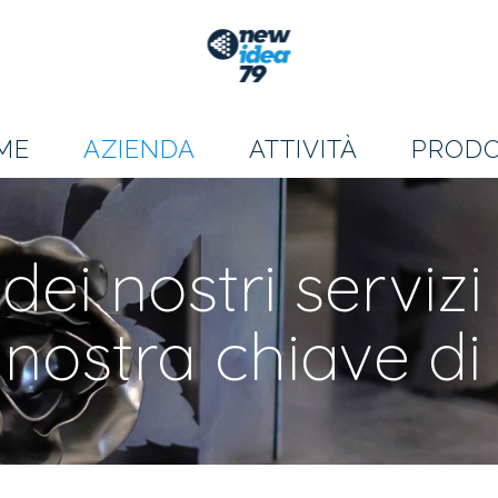
ME
AZIENDA
ATTIVITÀ
PRODO
dei nostri servizi
 nostra chiave d