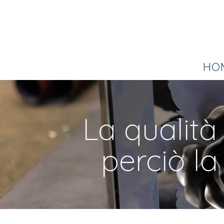
HO
La qualità 
perciò la